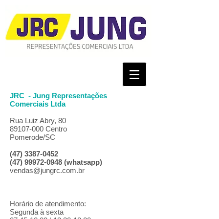
JRC - Jung Representações
Comerciais Ltda
Rua Luiz Abry, 80
89107-000
Centro
Pomerode/SC
(47) 3387-0452
(47) 99972-0948
(whatsapp)
vendas@jungrc.com.br
Horário de atendimento:
Segunda à sexta